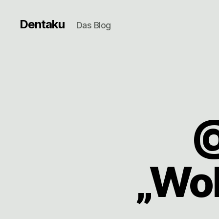
Dentaku
Das Blog
@
„Wo