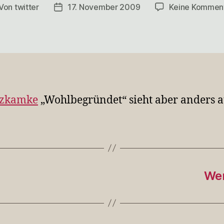
Von
twitter
17. November 2009
Keine Kommen
itragsautor
Veröffentlichungsdatum
nzkamke
„Wohlbegründet“ sieht aber anders a
Wen