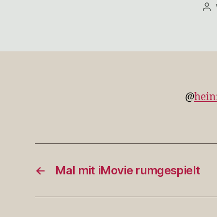
Be
@
hei
←
Mal mit iMovie rumgespielt