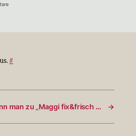
zu
tare
@heinzkamke
„Wohlbegründet“
s…
us.
#
n man zu „Maggi fix&frisch …
→