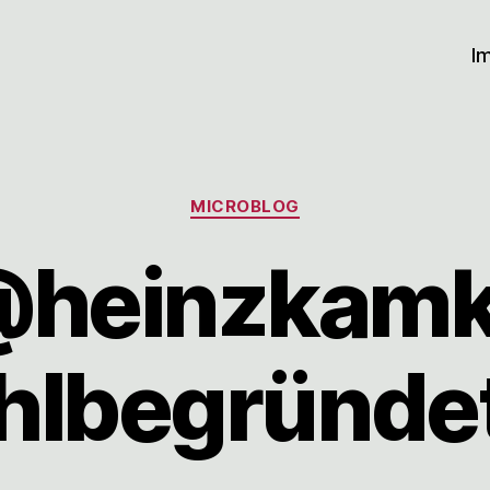
I
Kategorien
MICROBLOG
heinzkam
hlbegründet