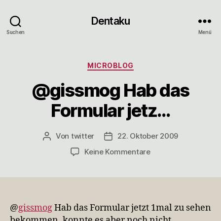
Dentaku
Suchen
Menü
Kategorien
MICROBLOG
@gissmog Hab das
Formular jetz…
Von
twitter
22. Oktober 2009
Beitragsautor
Veröffentlichungsdatum
zu
Keine Kommentare
@gissmog
Hab
das
Formular
jetz…
@
gissmog
Hab das Formular jetzt 1mal zu sehen
bekommen, konnte es aber noch nicht