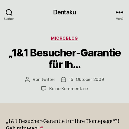
Dentaku
Suchen
Menü
Kategorien
MICROBLOG
„1&1 Besucher-Garantie
für Ih…
Von
twitter
15. Oktober 2009
Beitragsautor
Veröffentlichungsdatum
zu
Keine Kommentare
„1&1
Besucher-
Garantie
für
Ih…
„1&1 Besucher-Garantie für Ihre Homepage“?!
Geh mir weg!
#