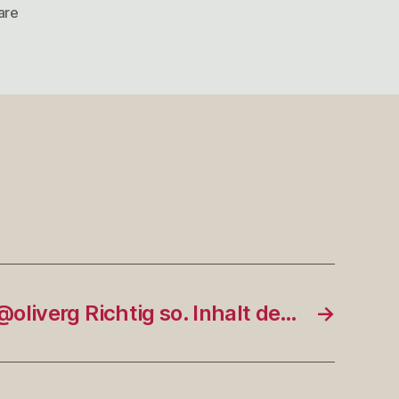
zu
are
Auf
DVD
ausgewichen.
Burn
afte…
@oliverg Richtig so. Inhalt de…
→