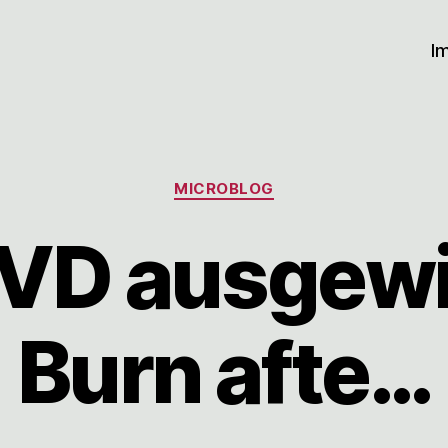
I
Kategorien
MICROBLOG
DVD ausgewi
Burn afte…