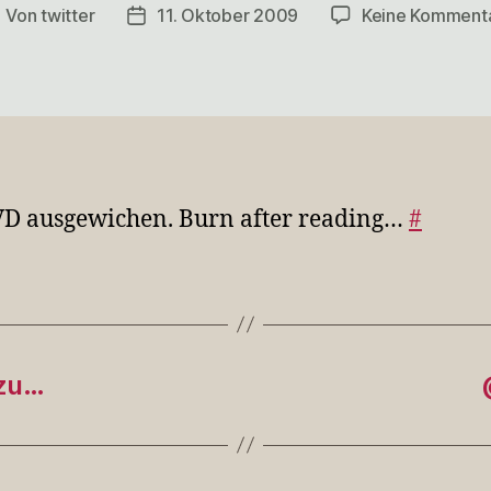
Von
twitter
11. Oktober 2009
Keine Komment
eitragsautor
Veröffentlichungsdatum
D ausgewichen. Burn after reading…
#
lzu…