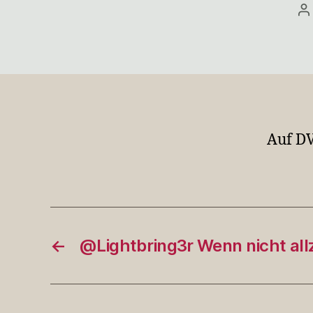
B
Auf DV
←
@Lightbring3r Wenn nicht al