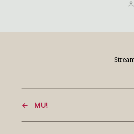
B
Strea
←
MU!