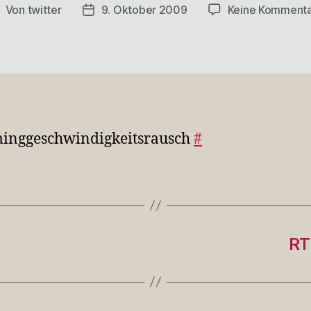
Von
twitter
9. Oktober 2009
Keine Komment
eitragsautor
Veröffentlichungsdatum
minggeschwindigkeitsrausch
#
RT