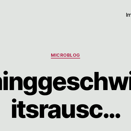
I
Kategorien
MICROBLOG
inggeschw
itsrausc…