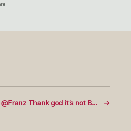
zu
are
Streaminggeschwindigkeitsrausc…
 @Franz Thank god it’s not B…
→