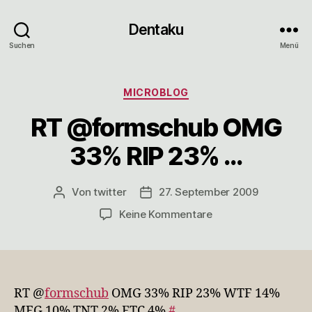
Dentaku
Suchen
Menü
Kategorien
MICROBLOG
RT @formschub OMG
33% RIP 23% …
Von
twitter
27. September 2009
Beitragsautor
Veröffentlichungsdatum
zu
Keine Kommentare
RT
@formschub
OMG
33%
RIP
RT @
formschub
OMG 33% RIP 23% WTF 14%
23%
MFG 10% TNT 2% ETC 4%
#