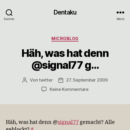
Dentaku
Suchen
Menü
Kategorien
MICROBLOG
Häh, was hat denn
@signal77 g…
Von
twitter
27. September 2009
Beitragsautor
Veröffentlichungsdatum
zu
Keine Kommentare
Häh,
was
hat
denn
@signal77
Häh, was hat denn @
signal77
gemacht? Alle
g…
geblockt?
#