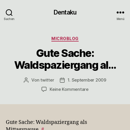
Dentaku
Suchen
Menü
Kategorien
MICROBLOG
Gute Sache:
Waldspaziergang al…
Von
twitter
1. September 2009
Beitragsautor
Veröffentlichungsdatum
zu
Keine Kommentare
Gute
Sache:
Waldspaziergang
al…
Gute Sache: Waldspaziergang als
Mittagspause.
#