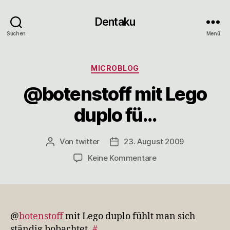
Dentaku
Suchen
Menü
Kategorien
MICROBLOG
@botenstoff mit Lego
duplo fü…
Von
twitter
23. August 2009
Beitragsautor
Veröffentlichungsdatum
zu
Keine Kommentare
@botenstoff
mit
Lego
duplo
fü…
@
botenstoff
mit Lego duplo fühlt man sich
ständig bobachtet.
#