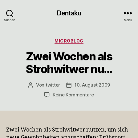
Dentaku
Suchen
Menü
Kategorien
MICROBLOG
Zwei Wochen als
Strohwitwer nu…
Von
twitter
10. August 2009
Beitragsautor
Veröffentlichungsdatum
zu
Keine Kommentare
Zwei
Wochen
als
Strohwitwer
nu…
Zwei Wochen als Strohwitwer nutzen, um sich
neue Gewohnheiten anzuschaffen: Frühsport