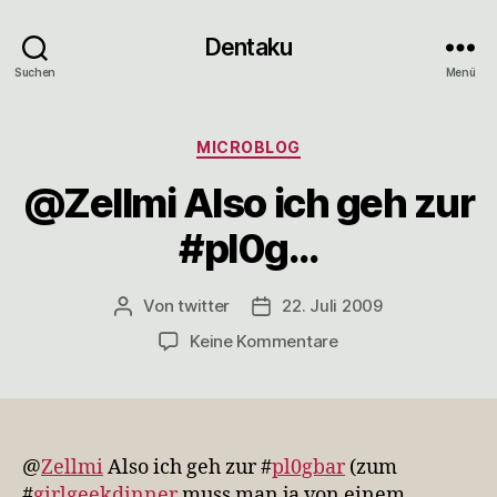
Dentaku
Suchen
Menü
Kategorien
MICROBLOG
@Zellmi Also ich geh zur
#pl0g…
Von
twitter
22. Juli 2009
Beitragsautor
Veröffentlichungsdatum
zu
Keine Kommentare
@Zellmi
Also
ich
geh
zur
@
Zellmi
Also ich geh zur #
pl0gbar
(zum
#pl0g…
#
girlgeekdinner
muss man ja von einem