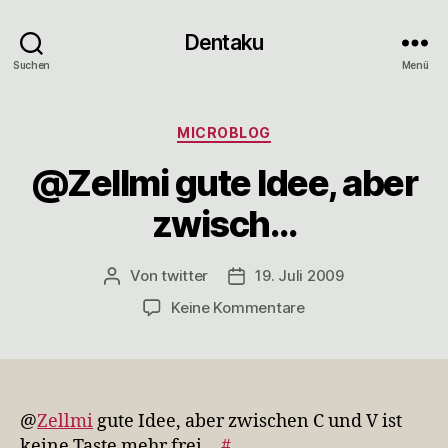
Dentaku
Suchen
Menü
Kategorien
MICROBLOG
@Zellmi gute Idee, aber
zwisch…
Von
twitter
19. Juli 2009
Beitragsautor
Veröffentlichungsdatum
zu
Keine Kommentare
@Zellmi
gute
Idee,
aber
zwisch…
@
Zellmi
gute Idee, aber zwischen C und V ist
keine Taste mehr frei…
#