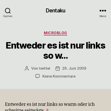
Dentaku
Suchen
Menü
Kategorien
MICROBLOG
Entweder es ist nur links
so w…
Von
twitter
26. Juni 2009
Beitragsautor
Veröffentlichungsdatum
zu
Keine Kommentare
Entweder
es
ist
nur
links
Entweder es ist nur links so warm oder ich
so
schwitze seitwärts.
#