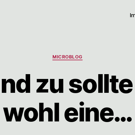
I
Kategorien
MICROBLOG
nd zu sollt
wohl eine…