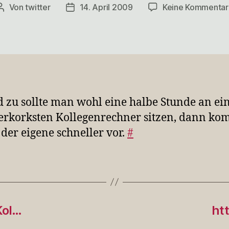
Von
twitter
14. April 2009
Keine Kommentar
Beitragsautor
Veröffentlichungsdatum
 zu sollte man wohl eine halbe Stunde an ei
verkorksten Kollegenrechner sitzen, dann ko
der eigene schneller vor.
#
Kol…
ht