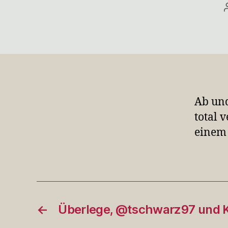
Ab und
total 
einem 
←
Überlege, @tschwarz97 und 