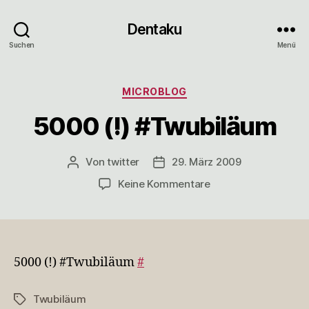
Dentaku
Suchen
Menü
Kategorien
MICROBLOG
5000 (!) #Twubiläum
Von
twitter
29. März 2009
Beitragsautor
Veröffentlichungsdatum
zu
Keine Kommentare
5000
(!)
#Twubiläum
5000 (!) #Twubiläum
#
Twubiläum
Schlagwörter