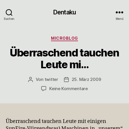
Dentaku
Suchen
Menü
Kategorien
MICROBLOG
Überraschend tauchen
Leute mi…
Von
twitter
25. März 2009
Beitragsautor
Veröffentlichungsdatum
zu
Keine Kommentare
Überraschend
tauchen
Leute
mi…
Überraschend tauchen Leute mit einigen
SunFire-V(irgendwas) Maschinen in „unserem“