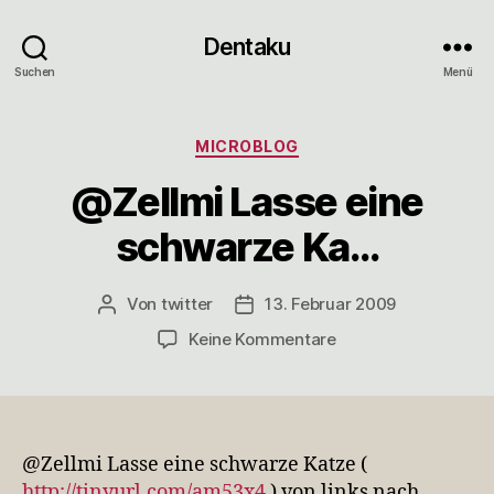
Dentaku
Suchen
Menü
Kategorien
MICROBLOG
@Zellmi Lasse eine
schwarze Ka…
Von
twitter
13. Februar 2009
Beitragsautor
Veröffentlichungsdatum
zu
Keine Kommentare
@Zellmi
Lasse
eine
schwarze
Ka…
@Zellmi Lasse eine schwarze Katze (
http://tinyurl.com/am53x4
) von links nach