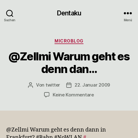
Dentaku
Suchen
Menü
Kategorien
MICROBLOG
@Zellmi Warum geht es
denn dan…
Von
twitter
22. Januar 2009
Beitragsautor
Veröffentlichungsdatum
zu
Keine Kommentare
@Zellmi
Warum
geht
es
denn
@Zellmi Warum geht es denn dann in
dan…
Frankfurt? #Bahn #NoWLAN
#