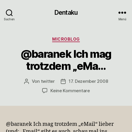
Dentaku
Suchen
Menü
Kategorien
MICROBLOG
@baranek Ich mag
trotzdem „eMa…
Von
twitter
17. Dezember 2008
Beitragsautor
Veröffentlichungsdatum
zu
Keine Kommentare
@baranek
Ich
mag
trotzdem
„eMa…
@baranek Ich mag trotzdem „eMail“ lieber
(und: „Email“ gibt es auch, schau mal ins