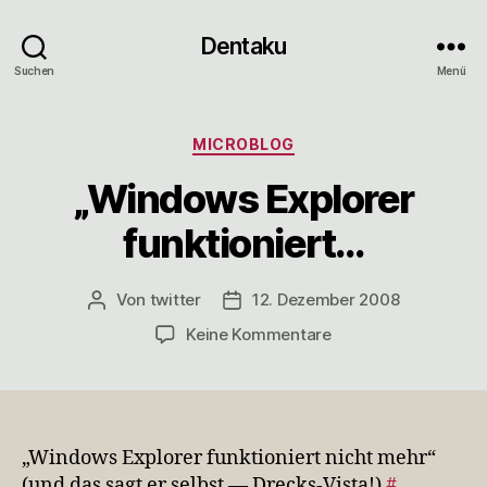
Dentaku
Suchen
Menü
Kategorien
MICROBLOG
„Windows Explorer
funktioniert…
Von
twitter
12. Dezember 2008
Beitragsautor
Veröffentlichungsdatum
zu
Keine Kommentare
„Windows
Explorer
funktioniert…
„Windows Explorer funktioniert nicht mehr“
(und das sagt er selbst — Drecks-Vista!)
#