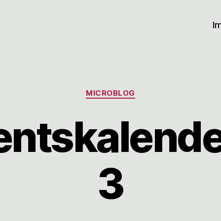
I
Kategorien
MICROBLOG
ntskalende
3