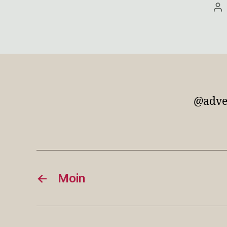
Be
@adve
←
Moin