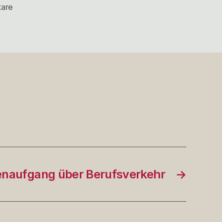
zu
tare
@adventskalender
open
3
naufgang über Berufsverkehr
→