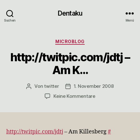
Dentaku
Suchen
Menü
Kategorien
MICROBLOG
http://twitpic.com/jdtj –
Am K…
Von
twitter
1. November 2008
Beitragsautor
Veröffentlichungsdatum
zu
Keine Kommentare
http://twitpic.com/jd
–
Am
K…
http://twitpic.com/jdtj
– Am Killesberg
#