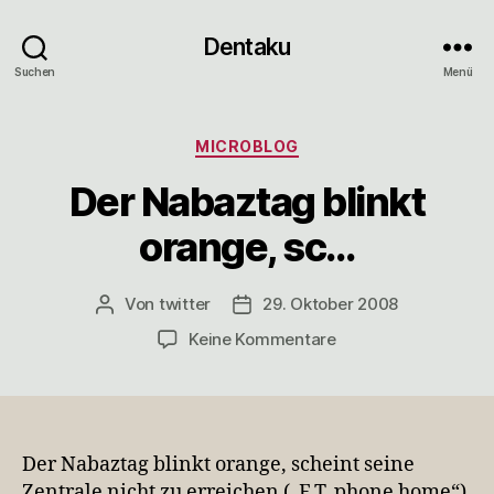
Dentaku
Suchen
Menü
Kategorien
MICROBLOG
Der Nabaztag blinkt
orange, sc…
Von
twitter
29. Oktober 2008
Beitragsautor
Veröffentlichungsdatum
zu
Keine Kommentare
Der
Nabaztag
blinkt
orange,
sc…
Der Nabaztag blinkt orange, scheint seine
Zentrale nicht zu erreichen („E.T. phone home“).