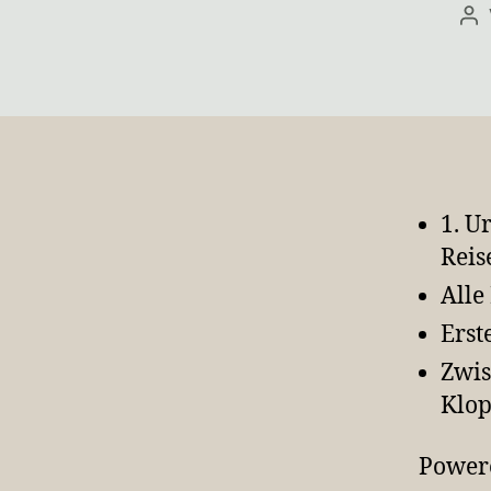
Be
1. U
Reis
Alle
Erst
Zwis
Klo
Power