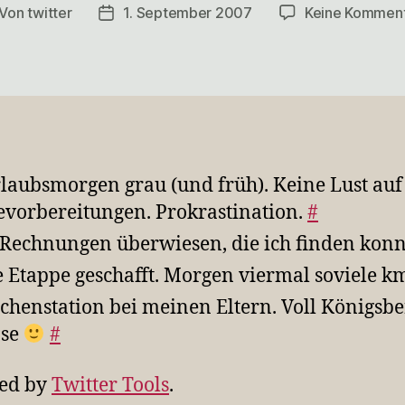
Von
twitter
1. September 2007
Keine Kommen
itragsautor
Veröffentlichungsdatum
rlaubsmorgen grau (und früh). Keine Lust auf
evorbereitungen. Prokrastination.
#
 Rechnungen überwiesen, die ich finden kon
e Etappe geschafft. Morgen viermal soviele 
chenstation bei meinen Eltern. Voll Königsbe
pse
#
ed by
Twitter Tools
.