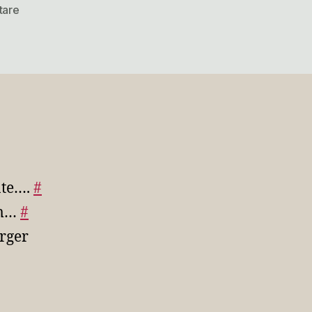
zu
tare
Twitter
Updates
for
2007-
09-
01
nte….
#
km…
#
rger