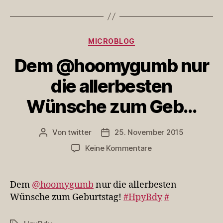
Kategorien
MICROBLOG
Dem @hoomygumb nur
die allerbesten
Wünsche zum Geb…
Von
twitter
25. November 2015
Beitragsautor
Veröffentlichungsdatum
zu
Keine Kommentare
Dem
@hoomygumb
nur
Dem
@hoomygumb
nur die allerbesten
die
Wünsche zum Geburtstag!
#HpyBdy
#
allerbesten
Wünsche