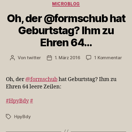
Kategorien
MICROBLOG
Oh, der @formschub hat
Geburtstag? Ihm zu
Ehren 64…
zu
Von
twitter
1. März 2016
1 Kommentar
Beitragsautor
Veröffentlichungsdatum
Oh,
der
@fo
Oh, der
@formschub
hat Geburtstag? Ihm zu
hat
Ehren 64 leere Zeilen:
Gebu
Ihm
#HpyBdy
#
zu
Ehre
64…
HpyBdy
Schlagwörter