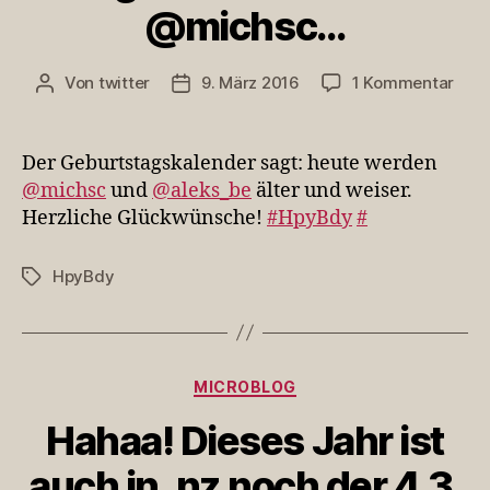
@michsc…
zu
Von
twitter
9. März 2016
1 Kommentar
Beitragsautor
Veröffentlichungsdatum
Der
Gebu
sagt
Der Geburtstagskalender sagt: heute werden
heut
@michsc
und
@aleks_be
älter und weiser.
wer
Herzliche Glückwünsche!
#HpyBdy
#
@mi
HpyBdy
Schlagwörter
Kategorien
MICROBLOG
Hahaa! Dieses Jahr ist
auch in .nz noch der 4.3.