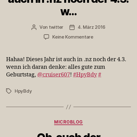
w…
Von
twitter
4. März 2016
Beitragsautor
Veröffentlichungsdatum
zu
Keine Kommentare
Hahaa!
Dieses
Jahr
Hahaa! Dieses Jahr ist auch in .nz noch der 4.3.
ist
wenn ich daran denke: alles gute zum
auch
Geburtstag,
@cruiser607
!
#HpyBdy
#
in
.nz
noch
HpyBdy
Schlagwörter
der
4.3.
w…
Kategorien
MICROBLOG