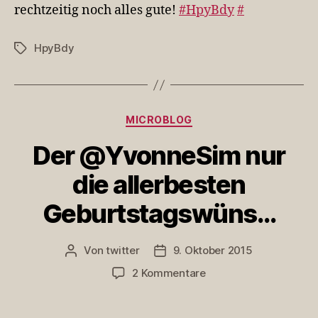
rechtzeitig noch alles gute!
#HpyBdy
#
und
keins
meine…
HpyBdy
Schlagwörter
Kategorien
MICROBLOG
Der @YvonneSim nur
die allerbesten
Geburtstagswüns…
Von
twitter
9. Oktober 2015
Beitragsautor
Veröffentlichungsdatum
zu
2 Kommentare
Der
@YvonneSim