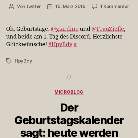
zu
Von
twitter
15. März 2016
1 Kommentar
Beitragsautor
Veröffentlichungsdatum
Oh,
Geb
@gi
Oh, Geburtstage:
@giardino
und
@FrauZiefle
,
und
und beide am 1. Tag des Discord. Herzlichste
@Fr
Glückwünsche!
#HpyBdy
#
und
be…
HpyBdy
Schlagwörter
Kategorien
MICROBLOG
Der
Geburtstagskalender
sagt: heute werden