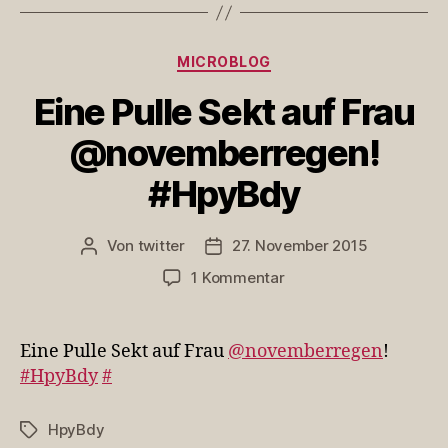
Kategorien
MICROBLOG
Eine Pulle Sekt auf Frau
@novemberregen!
#HpyBdy
Von
twitter
27. November 2015
Beitragsautor
Veröffentlichungsdatum
zu
1 Kommentar
Eine
Pulle
Sekt
Eine Pulle Sekt auf Frau
@novemberregen
!
auf
#HpyBdy
#
Frau
@novemberregen!
HpyBdy
Schlagwörter
#HpyBdy