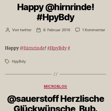
Happy @hirnrinde!
#HpyBdy
zu
Von
twitter
8. Februar 2016
1 Kommentar
Beitragsautor
Veröffentlichungsdatum
Ha
@hi
#H
Happy
@hirnrinde
!
#HpyBdy
#
HpyBdy
Schlagwörter
Kategorien
MICROBLOG
@sauerstoff Herzlische
Glückwünsche, Bub.