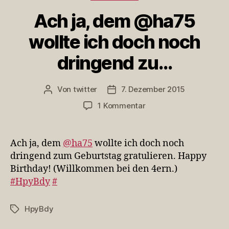
Ach ja, dem @ha75
wollte ich doch noch
dringend zu…
Von
twitter
7. Dezember 2015
Beitragsautor
Veröffentlichungsdatum
zu
1 Kommentar
Ach
ja,
dem
Ach ja, dem
@ha75
wollte ich doch noch
@ha75
dringend zum Geburtstag gratulieren. Happy
wollte
Birthday! (Willkommen bei den 4ern.)
ich
#HpyBdy
#
doch
noch
dringend
HpyBdy
Schlagwörter
zu…