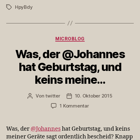
Zellmitag….
HpyBdy
Schlagwörter
Kategorien
MICROBLOG
Was, der @Johannes
hat Geburtstag, und
keins meine…
Von
twitter
10. Oktober 2015
Beitragsautor
Veröffentlichungsdatum
zu
1 Kommentar
Was,
der
@Johannes
Was, der
@Johannes
hat Geburtstag, und keins
hat
meiner Geräte sagt ordentlich bescheid? Knapp
Geburtstag,