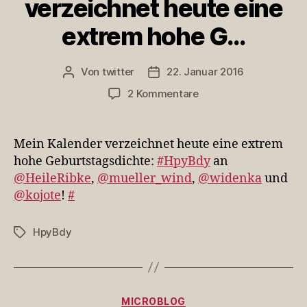
verzeichnet heute eine
extrem hohe G…
Von
twitter
22. Januar 2016
Beitragsautor
Veröffentlichungsdatum
zu
2 Kommentare
Mein
Kalender
verzeichnet
Mein Kalender verzeichnet heute eine extrem
heute
hohe Geburtstagsdichte:
#HpyBdy
an
eine
@HeileRibke
,
@mueller_wind
,
@widenka
und
extrem
@kojote
!
#
hohe
G…
HpyBdy
Schlagwörter
Kategorien
MICROBLOG