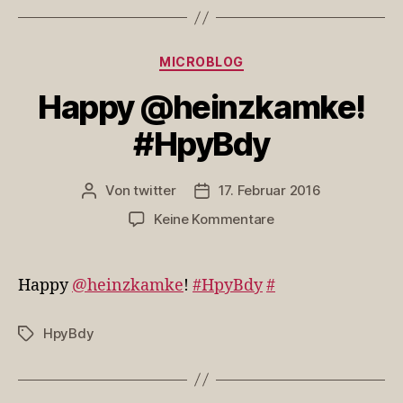
Kategorien
MICROBLOG
Happy @heinzkamke!
#HpyBdy
Von
twitter
17. Februar 2016
Beitragsautor
Veröffentlichungsdatum
zu
Keine Kommentare
Happy
@heinzkamke!
#HpyBdy
Happy
@heinzkamke
!
#HpyBdy
#
HpyBdy
Schlagwörter