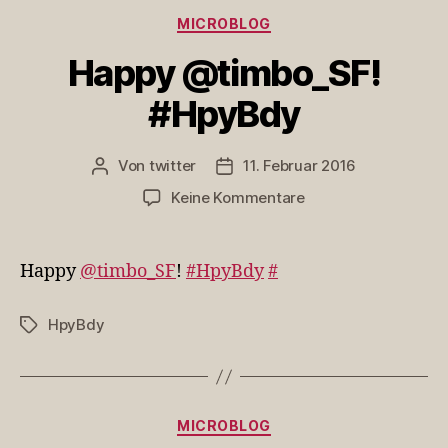
Kategorien
MICROBLOG
Happy @timbo_SF!
#HpyBdy
Von
twitter
11. Februar 2016
Beitragsautor
Veröffentlichungsdatum
zu
Keine Kommentare
Happy
@timbo_SF!
#HpyBdy
Happy
@timbo_SF
!
#HpyBdy
#
HpyBdy
Schlagwörter
Kategorien
MICROBLOG