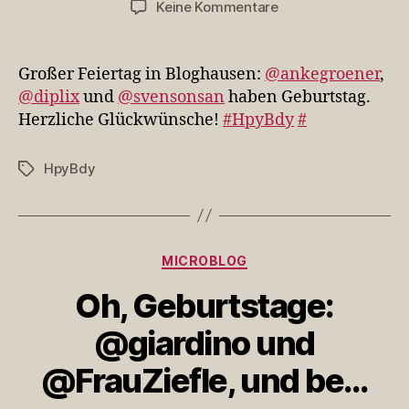
zu
Keine Kommentare
Großer
Feiertag
in
Großer Feiertag in Bloghausen:
@ankegroener
,
Bloghausen:
@diplix
und
@svensonsan
haben Geburtstag.
@ankegroener,
Herzliche Glückwünsche!
#HpyBdy
#
@dipl…
HpyBdy
Schlagwörter
Kategorien
MICROBLOG
Oh, Geburtstage:
@giardino und
@FrauZiefle, und be…