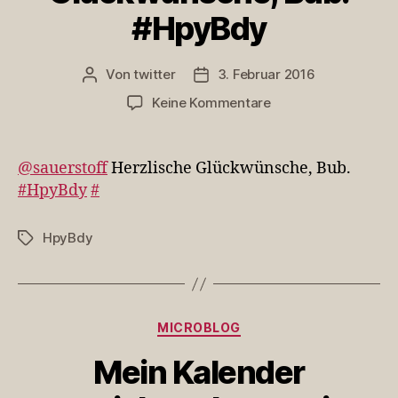
#HpyBdy
Von
twitter
3. Februar 2016
Beitragsautor
Veröffentlichungsdatum
zu
Keine Kommentare
@sauerstoff
Herzlische
Glückwünsche,
@sauerstoff
Herzlische Glückwünsche, Bub.
Bub.
#HpyBdy
#
#HpyBdy
HpyBdy
Schlagwörter
Kategorien
MICROBLOG
Mein Kalender