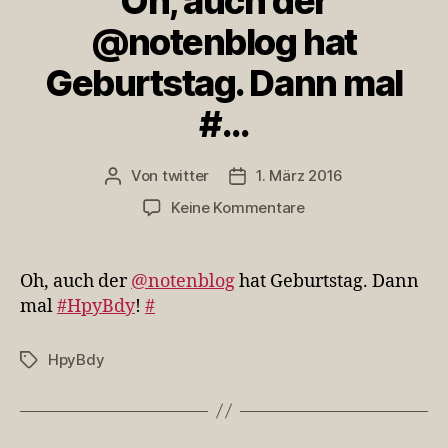
Oh, auch der
@notenblog hat
Geburtstag. Dann mal
#…
Von
twitter
1. März 2016
Beitragsautor
Veröffentlichungsdatum
zu
Keine Kommentare
Oh,
auch
der
Oh, auch der
@notenblog
hat Geburtstag. Dann
@notenblog
mal
#HpyBdy
!
#
hat
Geburtstag.
HpyBdy
Schlagwörter
Dann
mal
#…