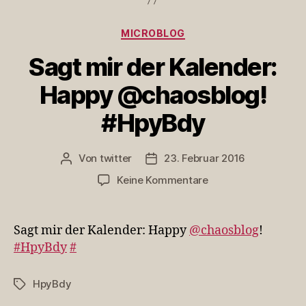
Kategorien
MICROBLOG
Sagt mir der Kalender:
Happy @chaosblog!
#HpyBdy
Von
twitter
23. Februar 2016
Beitragsautor
Veröffentlichungsdatum
zu
Keine Kommentare
Sagt
mir
der
Sagt mir der Kalender: Happy
@chaosblog
!
Kalender:
#HpyBdy
#
Happy
@chaosblog!
HpyBdy
Schlagwörter
#HpyBdy