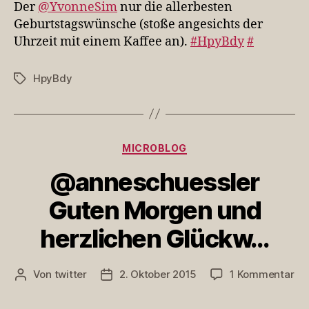
nur
Der
@YvonneSim
nur die allerbesten
die
Geburtstagswünsche (stoße angesichts der
allerbesten
Uhrzeit mit einem Kaffee an).
#HpyBdy
#
Geburtstagswüns…
HpyBdy
Schlagwörter
Kategorien
MICROBLOG
@anneschuessler
Guten Morgen und
herzlichen Glückw…
zu
Von
twitter
2. Oktober 2015
1 Kommentar
Beitragsautor
Veröffentlichungsdatum
@a
Gu