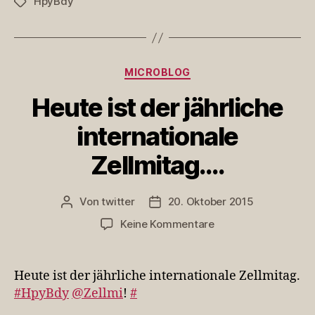
HpyBdy
Schlagwörter
zum
Geb…
Kategorien
MICROBLOG
Heute ist der jährliche
internationale
Zellmitag….
Von
twitter
20. Oktober 2015
Beitragsautor
Veröffentlichungsdatum
zu
Keine Kommentare
Heute
ist
der
Heute ist der jährliche internationale Zellmitag.
jährliche
#HpyBdy
@Zellmi
!
#
internationale