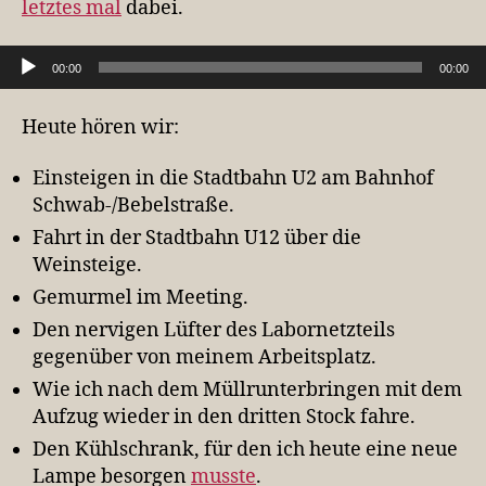
letztes mal
dabei.
Audio-Player
00:00
00:00
Heute hören wir:
Einsteigen in die Stadtbahn U2 am Bahnhof
Schwab-/Bebelstraße.
Fahrt in der Stadtbahn U12 über die
Weinsteige.
Gemurmel im Meeting.
Den nervigen Lüfter des Labornetzteils
gegenüber von meinem Arbeitsplatz.
Wie ich nach dem Müllrunterbringen mit dem
Aufzug wieder in den dritten Stock fahre.
Den Kühlschrank, für den ich heute eine neue
Lampe besorgen
musste
.