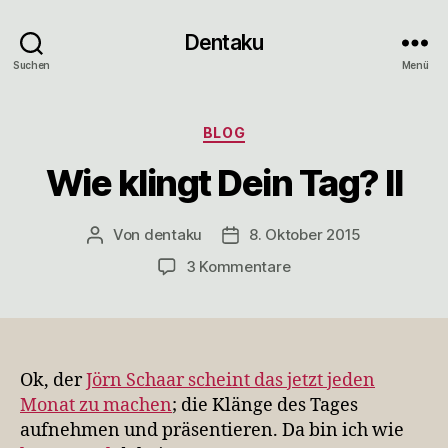
Dentaku
Suchen
Menü
Kategorien
BLOG
Wie klingt Dein Tag? II
Von
dentaku
8. Oktober 2015
Beitragsautor
Veröffentlichungsdatum
zu
3 Kommentare
Wie
klingt
Dein
Tag?
II
Ok, der
Jörn Schaar scheint das jetzt jeden
Monat zu machen
; die Klänge des Tages
aufnehmen und präsentieren. Da bin ich wie