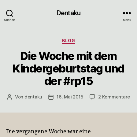
Dentaku
Suchen
Menü
Kategorien
BLOG
Die Woche mit dem
Kindergeburtstag und
der #rp15
zu
Von
dentaku
16. Mai 2015
2 Kommentare
Beitragsautor
Veröffentlichungsdatum
Die
Wo
mit
de
Kin
Die vergangene Woche war eine
un