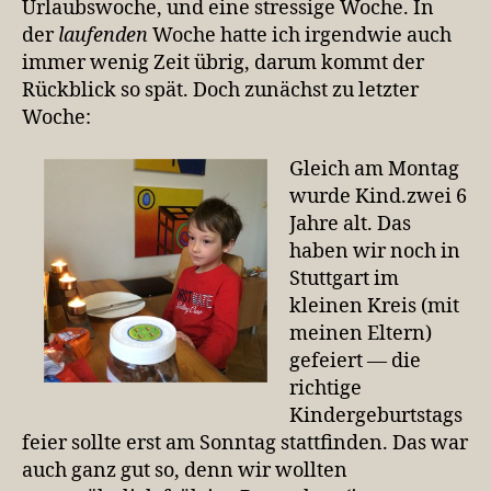
Urlaubswoche, und eine stressige Woche. In
de
der
laufenden
Woche hatte ich irgendwie auch
#r
immer wenig Zeit übrig, darum kommt der
Rückblick so spät. Doch zunächst zu letzter
Woche:
Gleich am Montag
wurde Kind.zwei 6
Jahre alt. Das
haben wir noch in
Stuttgart im
kleinen Kreis (mit
meinen Eltern)
gefeiert — die
richtige
Kindergeburtstags
feier sollte erst am Sonntag stattfinden. Das war
auch ganz gut so, denn wir wollten